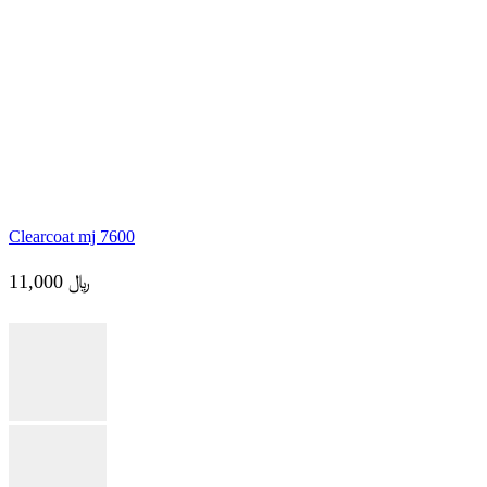
Car paints
,
Clear coat
,
Paints
Clearcoat mj 7600
11,000
﷼
Add to cart
Clearcoat mj 7600
11,000
﷼