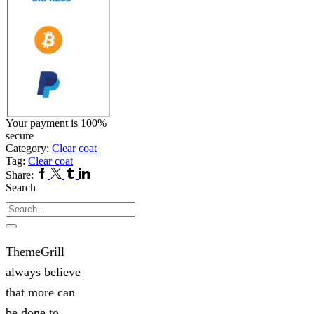
Your payment is
100%
secure
Category:
Clear coat
Tag:
Clear coat
Facebook
Twitter
Tumblr
Linkedin
Share:
Search
Search
ThemeGrill
always believe
that more can
be done to