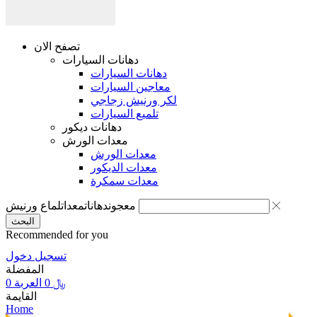
تصفح الان
دهانات السيارات
دهانات السيارات
معاجين السيارات
لكر ورنيش زجاجي
تلميع السيارات
دهانات ديكور
معدات الورش
معدات الورش
معدات الديكور
معدات سمكرة
معجون
دهانات
معدات
لماع ورنيش
البحث
Recommended for you
تسجيل دخول
المفضلة
0
العربة
0
﷼
القايمة
Home