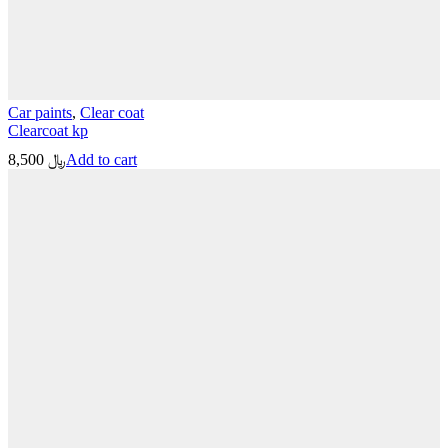
Car paints
,
Clear coat
Clearcoat kp
8,500
﷼
Add to cart