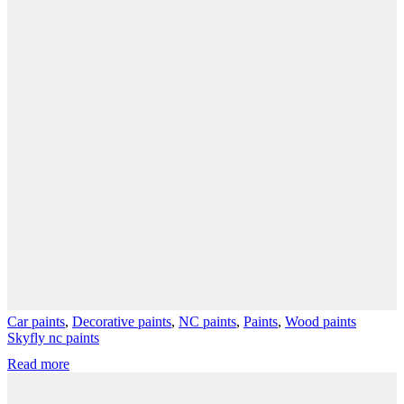
Car paints
,
Decorative paints
,
NC paints
,
Paints
,
Wood paints
Skyfly nc paints
Read more