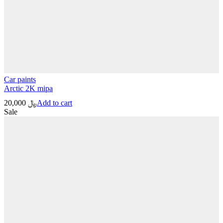
Car paints
Arctic 2K mipa
20,000
﷼
Add to cart
Sale