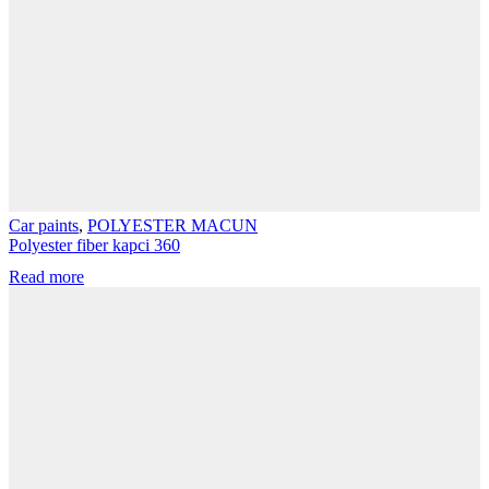
Car paints
,
POLYESTER MACUN
Polyester fiber kapci 360
Read more