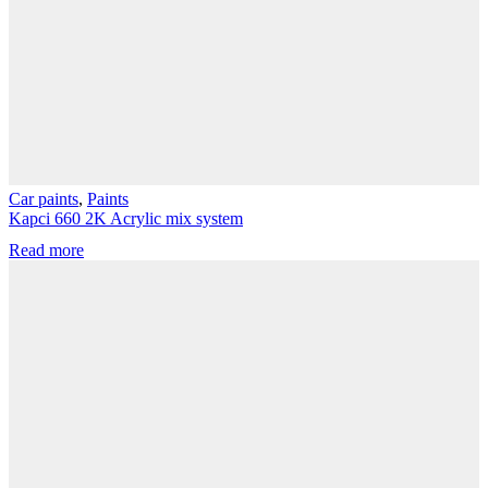
Car paints
,
Paints
Kapci 660 2K Acrylic mix system
Read more