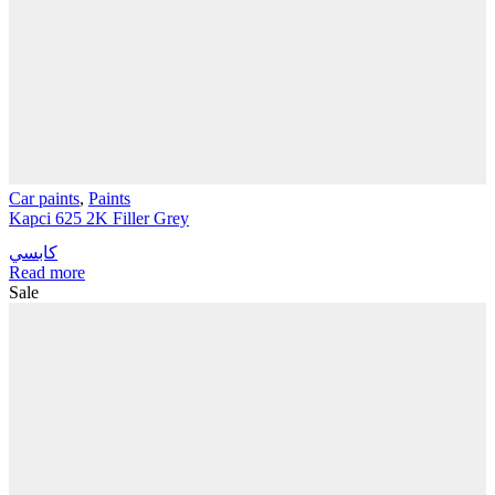
Car paints
,
Paints
Kapci 625 2K Filler Grey
كابسي
Read more
Sale