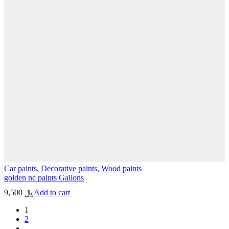
Car paints
,
Decorative paints
,
Wood paints
golden nc paints Gallons
9,500
﷼
Add to cart
1
2
next