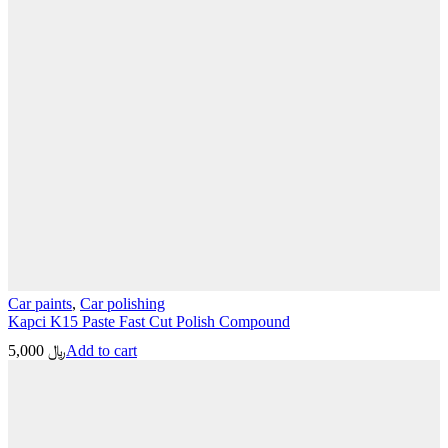
Car paints
,
Car polishing
Kapci K15 Paste Fast Cut Polish Compound
5,000
﷼
Add to cart