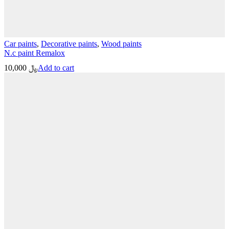
Car paints
,
Decorative paints
,
Wood paints
N.c paint Remalox
10,000
﷼
Add to cart