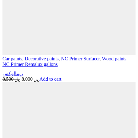
Car paints
,
Decorative paints
,
NC Primer Surfacer
,
Wood paints
NC Primer Remalux gallons
ريمالوكس
Original
Current
8,500
﷼
8,000
﷼
Add to cart
price
price
was:
is:
﷼ 8,000.
﷼ 8,500.