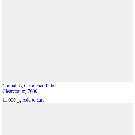
Car paints
,
Clear coat
,
Paints
Clearcoat mj 7600
11,000
﷼
Add to cart