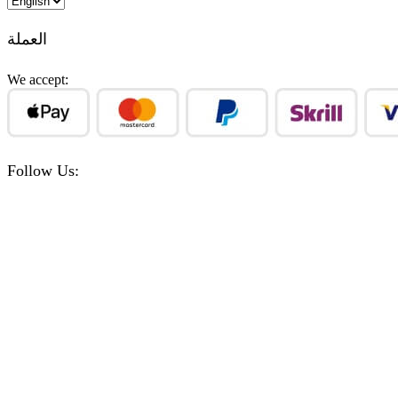
a
language
العملة
We accept:
Follow Us:
Facebook
Instagram