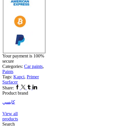
Your payment is
100%
secure
Categories:
Car paints
,
Paints
Tags:
Kapci
,
Primer
Surfacer
Facebook
Twitter
Tumblr
Linkedin
Share:
Product brand
كابسي
View all
products
Search