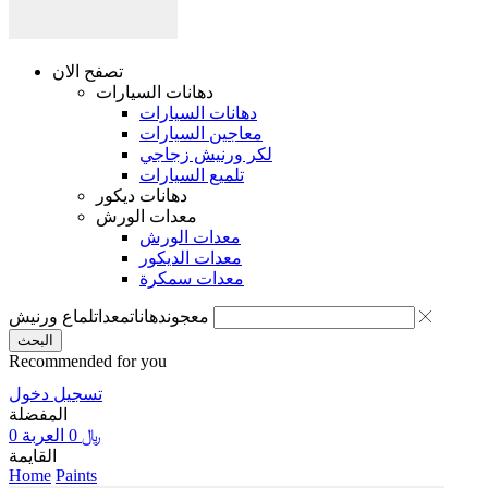
تصفح الان
دهانات السيارات
دهانات السيارات
معاجين السيارات
لكر ورنيش زجاجي
تلميع السيارات
دهانات ديكور
معدات الورش
معدات الورش
معدات الديكور
معدات سمكرة
معجون
دهانات
معدات
لماع ورنيش
البحث
Recommended for you
تسجيل دخول
المفضلة
0
العربة
0
﷼
القايمة
Home
Paints