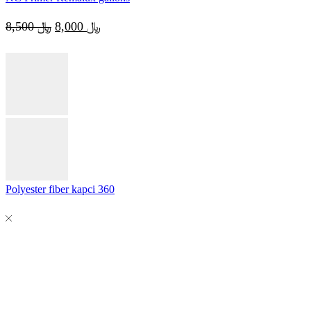
Original
Current
8,500
﷼
8,000
﷼
price
price
was:
is:
﷼ 8,000.
﷼ 8,500.
Polyester fiber kapci 360