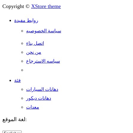
Copyright ©
XStore theme
روابط مفيدة
سياسة الخصوصيه
اتصل بناء
من نحن
سياسه الاسترجاع
فئة
دهانات السيارات
دهانات ديكور
معدات
لغة الموقع:
Choose