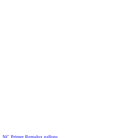
﷼ 9,500.
﷼ 10,000.
Car paints
Arctic 2K mipa
20,000
﷼
Add to cart
NC Primer Remalux gallons