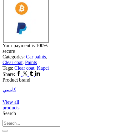
Your payment is
100%
secure
Categories:
Car paints
,
Clear coat
,
Paints
Tags:
Clear coat
,
Kapci
Facebook
Twitter
Tumblr
Linkedin
Share:
Product brand
كابسي
View all
products
Search
Search