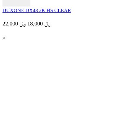
DUXONE DX48 2K HS CLEAR
Original
Current
22,000
﷼
18,000
﷼
price
price
was:
is:
﷼ 18,000.
﷼ 22,000.