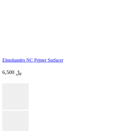
Car paints
Arctic 2K mipa
20,000
﷼
Add to cart
Elmohandes NC Primer Surfacer
6,500
﷼