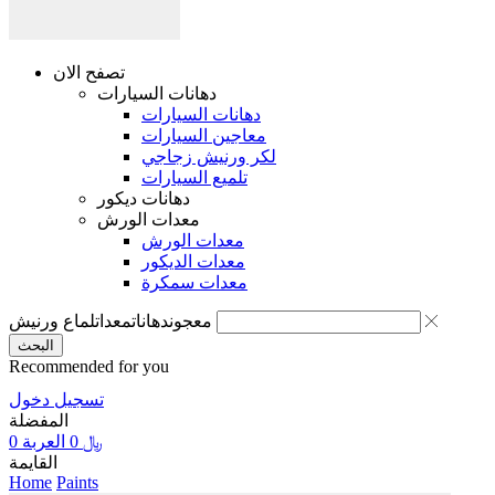
تصفح الان
دهانات السيارات
دهانات السيارات
معاجين السيارات
لكر ورنيش زجاجي
تلميع السيارات
دهانات ديكور
معدات الورش
معدات الورش
معدات الديكور
معدات سمكرة
معجون
دهانات
معدات
لماع ورنيش
البحث
Recommended for you
تسجيل دخول
المفضلة
0
العربة
0
﷼
القايمة
Home
Paints