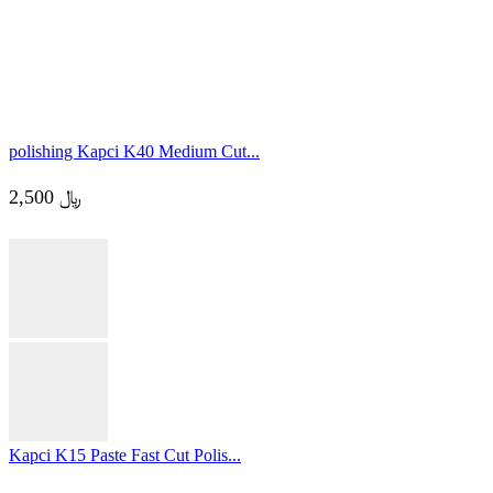
Car polishing
Abro RUBBING COMPOUND SUPERIOR
2,000
﷼
Add to cart
polishing Kapci K40 Medium Cut...
2,500
﷼
Kapci K15 Paste Fast Cut Polis...