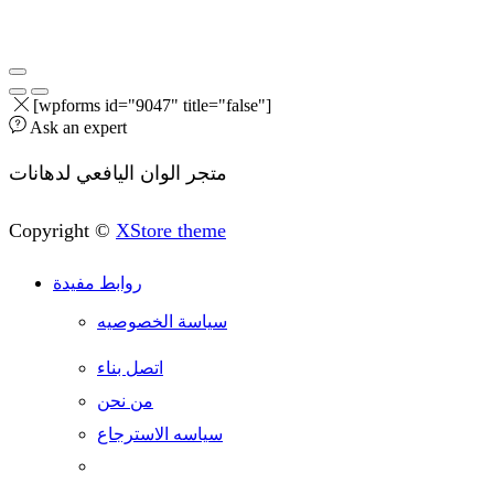
[wpforms id="9047" title="false"]
Ask an expert
متجر الوان اليافعي لدهانات
Copyright ©
XStore theme
روابط مفيدة
سياسة الخصوصيه
اتصل بناء
من نحن
سياسه الاسترجاع