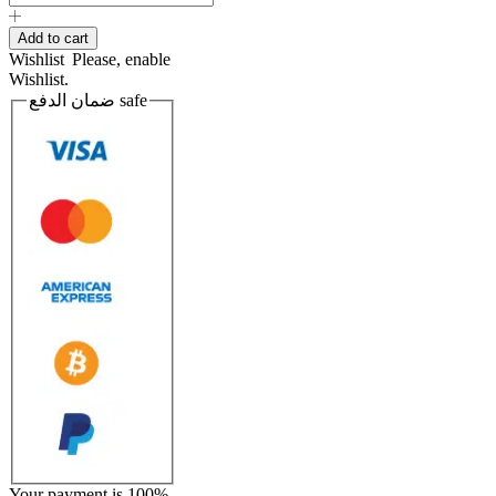
Half
Mask
Add to cart
Respirator
Wishlist
Please, enable
quantity
Wishlist.
ضمان الدفع
safe
Your payment is
100%