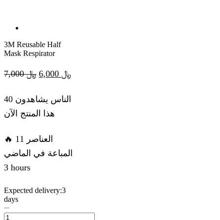
3M Reusable Half
Mask Respirator
Original
Current
7,000
﷼
6,000
﷼
price
price
40 الناس يشاهدون
was:
is:
هذا المنتج الآن
﷼ 6,000.
﷼ 7,000.
🔥 11 العناصر
المباعة في الماضي
3 hours
Expected delivery:
3
days
3M
Reusable