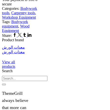
secure
Categories:
Bodywork
tools
,
Carpentry tools
,
Workshop Equipment
Tags:
Bodywork
equipment
,
Wood
Equipment
Facebook
Twitter
Tumblr
Linkedin
Share:
Product brand
معدات الورش
معدات الورش
View all
products
Search
Search
ThemeGrill
always believe
that more can