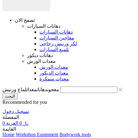
تصفح الان
دهانات السيارات
دهانات السيارات
معاجين السيارات
لكر ورنيش زجاجي
تلميع السيارات
دهانات ديكور
معدات الورش
معدات الورش
معدات الديكور
معدات سمكرة
معجون
دهانات
معدات
لماع ورنيش
البحث
Recommended for you
تسجيل دخول
المفضلة
0
العربة
0
﷼
القايمة
Home
Workshop Equipment
Bodywork tools