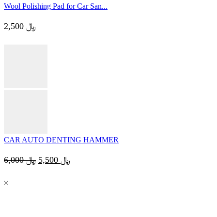
price
price
Wool Polishing Pad for Car San...
was:
is:
﷼ 5,500.
﷼ 6,000.
2,500
﷼
CAR AUTO DENTING HAMMER
Original
Current
6,000
﷼
5,500
﷼
price
price
was:
is:
﷼ 5,500.
﷼ 6,000.