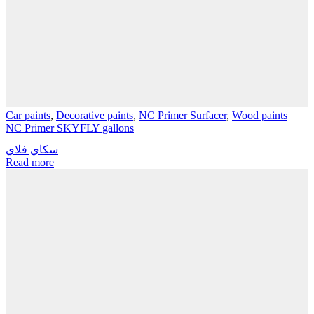
Car paints
,
Decorative paints
,
NC Primer Surfacer
,
Wood paints
NC Primer SKYFLY gallons
سكاي فلاي
Read more