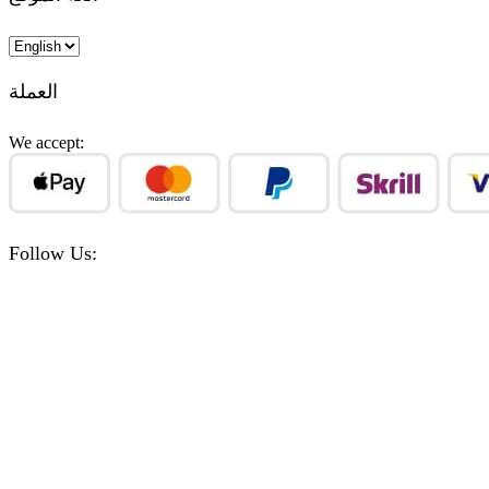
Choose
a
language
العملة
We accept:
Follow Us:
Facebook
Instagram