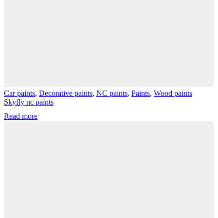
Car paints
,
Decorative paints
,
NC paints
,
Paints
,
Wood paints
Skyfly nc paints
Read more