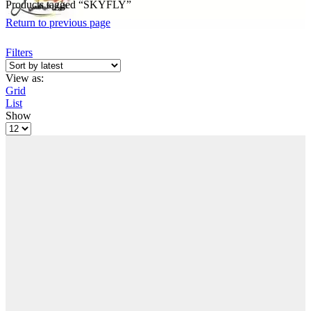
Products tagged “SKYFLY”
Return to previous page
Filters
View as:
Grid
List
Show
Products
per
page