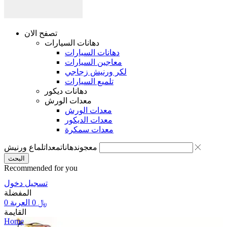
تصفح الان
دهانات السيارات
دهانات السيارات
معاجين السيارات
لكر ورنيش زجاجي
تلميع السيارات
دهانات ديكور
معدات الورش
معدات الورش
معدات الديكور
معدات سمكرة
معجون
دهانات
معدات
لماع ورنيش
البحث
Recommended for you
تسجيل دخول
المفضلة
0
العربة
0
﷼
القايمة
Home