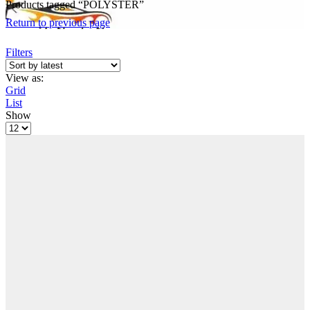
Products tagged “POLYSTER”
Return to previous page
Filters
View as:
Grid
List
Show
Products
per
page