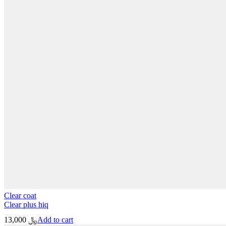
Clear coat
Clear plus hiq
13,000
﷼
Add to cart