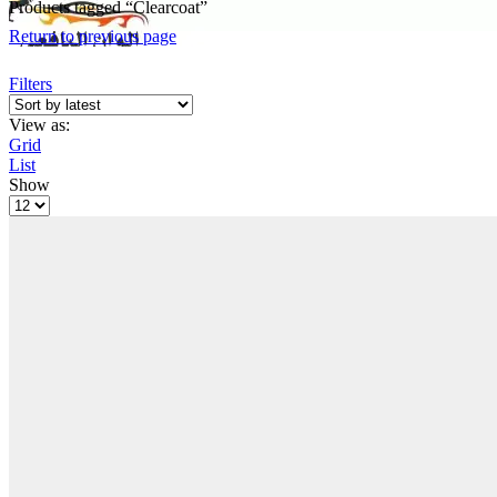
Products tagged “Clearcoat”
Return to previous page
Filters
View as:
Grid
List
Show
Products
per
page