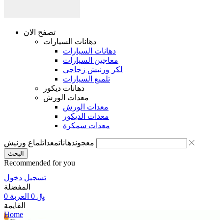
تصفح الان
دهانات السيارات
دهانات السيارات
معاجين السيارات
لكر ورنيش زجاجي
تلميع السيارات
دهانات ديكور
معدات الورش
معدات الورش
معدات الديكور
معدات سمكرة
معجون
دهانات
معدات
لماع ورنيش
البحث
Recommended for you
تسجيل دخول
المفضلة
0
العربة
0
﷼
القايمة
Home