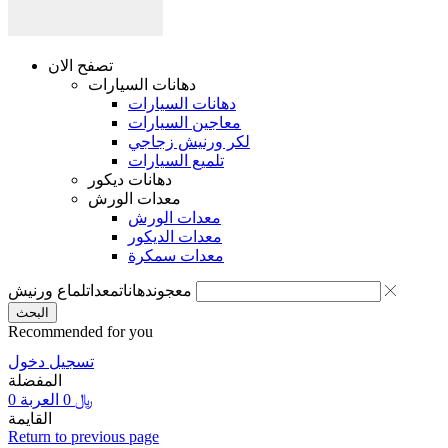
تصفح الان
دهانات السيارات
دهانات السيارات
معاجين السيارات
لكر ورنيش زجاجي
تلميع السيارات
دهانات ديكور
معدات الورش
معدات الورش
معدات الديكور
معدات سمكرة
معجون
دهانات
معدات
لماع ورنيش
البحث
Recommended for you
تسجيل دخول
المفضلة
﷼
0
العربة
0
القايمة
Return to previous page