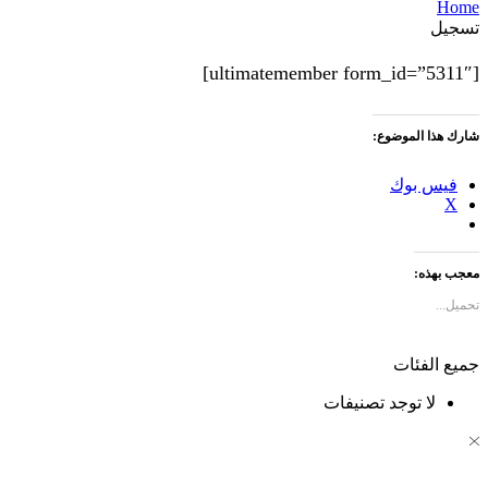
Home
تسجيل
[ultimatemember form_id=”5311″]
شارك هذا الموضوع:
فيس بوك
X
معجب بهذه:
تحميل...
جميع الفئات
لا توجد تصنيفات