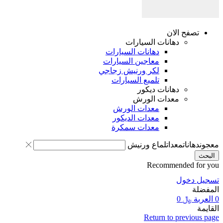
صفح الان
دهانات السيارات
دهانات السيارات
معاجين السيارات
لكر ورنيش زجاجي
تلميع السيارات
دهانات ديكور
معدات الورش
معدات الورش
معدات الديكور
معدات سمكرة
انات
معدات
لماع ورنيش
Recommended 
دخول
ة
﷼
0
Return to previ