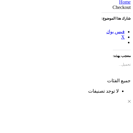
C
الموضوع:
بوك
ه:
فئات
 توجد تصنيفات