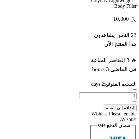
– PolyDry Lightweight
Body Filler
﷼
10,000
23 الناس يشاهدون
هذا المنتج الآن
🔥 3 العناصر المباعة
في الماضي 3 hours
التسليم المتوقع:
2 days
كمية
معجون
سيارات
بولي
إضافة إلى السلة
دراي
Wishlist
Please, enable
جوالين
Wishlist.
ابو
ضمان الدفع
safe
شمس
-