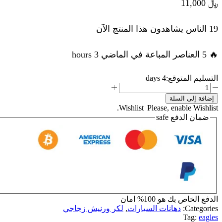
﷼
11,000
19 الناس يشاهدون هذا المنتج الآن
🔥 5 العناصر المباعة في الماضي 3 hours
التسليم المتوقع:
4 days
كمية
لكر
إضافة إلى السلة
6500
Wishlist
Please, enable Wishlist.
eag
ضمان الدفع
safe
مع
المنشف
الدفع الخاص بك هو
100% امان
Categories:
دهانات السيارات
,
لكر ورنيش زجاجي
Tag:
eagles