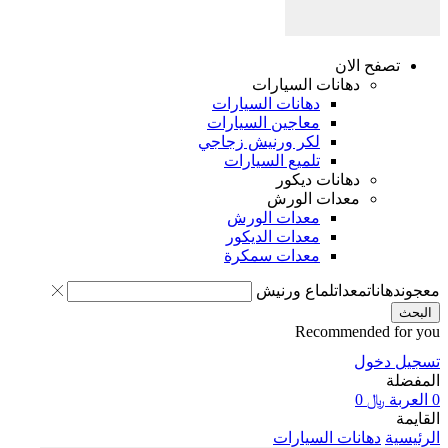
تصفح الان
دهانات السيارات
دهانات السيارات
معاجين السيارات
لكر ورنيش زجاجي
تلميع السيارات
دهانات ديكور
معدات الورش
معدات الورش
معدات الديكور
معدات سمكرة
معجون
دهانات
معدات
لماع ورنيش
البحث
Recommended for you
تسجيل دخول
المفضلة
0
العربة
﷼
0
القايمة
الرئيسية
دهانات السيارات