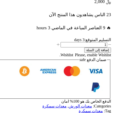
﷼
2,000
23 الناس يشاهدون هذا المنتج الآن
🔥 9 العناصر المباعة في الماضي 3 hours
التسليم المتوقع:
3 days
كمية
راس
إضافة إلى السلة
لحام
Wishlist
Please, enable Wishlist.
رقم
ضمان الدفع
safe
1
الدفع الخاص بك هو
100% امان
Categories:
معدات الورش
,
معدات سمكرة
Tag:
معدات سمكرة