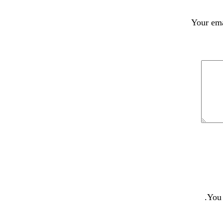
Your ema
You 