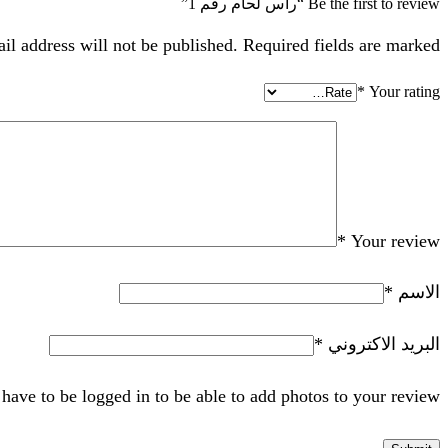
Be the first to review “راس لحام رقم 1”
il address will not be published. Required fields are marked
*
Your rating
*
Your review
الاسم
*
البريد الاكتروني
*
have to be logged in to be able to add photos to your review.