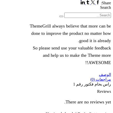
Linkedin
Tumblr
Twitter
Facebook
Share:
Search
Search
ThemeGrill always believe that more can be
done to improve the product no matter how
good it is already.
So please send use your valuable feedback
and help us to make the Theme more
AWESOME!!
الوصف
مراجعات (0)
راس بحام فكتور رقم 1
Reviews
There are no reviews yet.