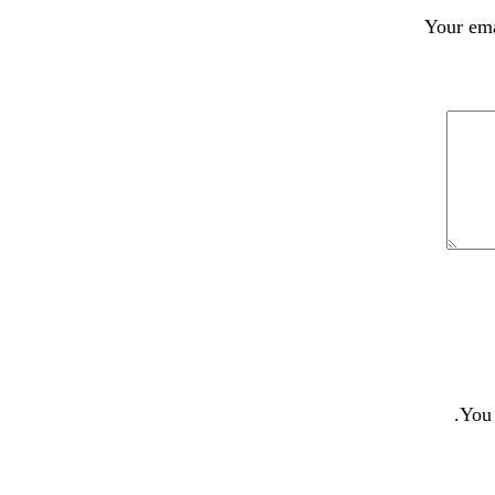
Your ema
You 