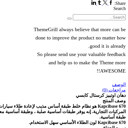
Linkedin
Tumblr
Twitter
Facebook
Share:
Search
Search
ThemeGrill always believe that more can be
done to improve the product no matter how
good it is already.
So please send use your valuable feedback
and help us to make the Theme more
AWESOME!!
الوصف
مراجعات (0)
دهان اوتبيز كرستال كابسي
وصف المنتج
Kapcibase 670 هو نظام خلط طبقة أساس مذيب لإعادة طلاء سيارات الركاب و
المركبات التجارية. إنه يوفر طبقات أساسية صلبة ، وطبقة أساسية معد
طبقة أساسية.
Kapcibase 670 لون الطلاء الأساسي سهل الاستخدام.
سريع الجفاف.