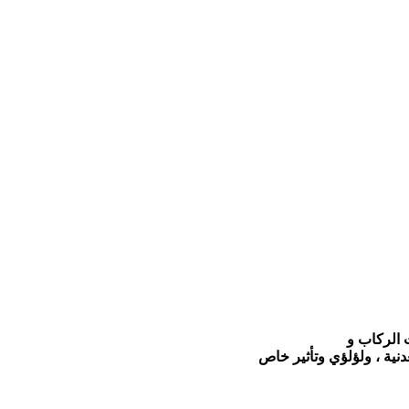
نية ، ولؤلؤي وتأثير خاص