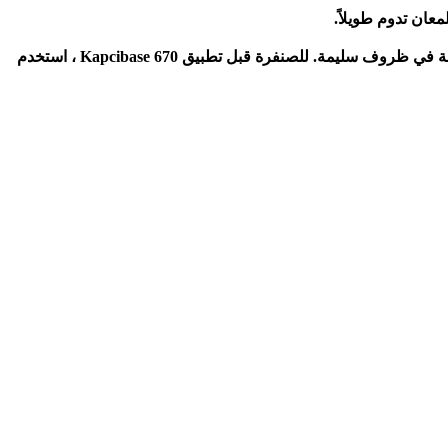
يجب تطبيق Kapcibase 670 فوق حشوات Kapci 2K المُعدة بشكل صحيح / 2K بادئات ، 1K مانعات التسرب ، 2K سيلرز ، والتشطيبات القديمة في ظروف سليمة. للصنفرة قبل تطبيق Kapcibase 670 ، استخدم