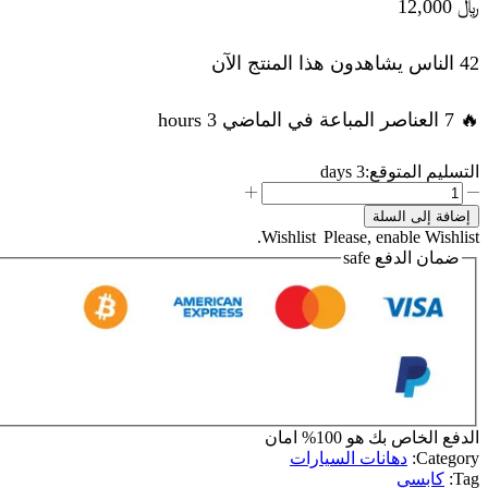
﷼
12,000
42 الناس يشاهدون هذا المنتج الآن
🔥 7 العناصر المباعة في الماضي 3 hours
التسليم المتوقع:
3 days
كمية
اوتبيز
إضافة إلى السلة
كابسي
Wishlist
Please, enable Wishlist.
670
ضمان الدفع
safe
الدفع الخاص بك هو
100% امان
Category:
دهانات السيارات
Tag:
كابسي