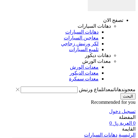
تصفح الان
دهانات السيارات
دهانات السيارات
معاجين السيارات
لكر ورنيش زجاجي
تلميع السيارات
دهانات ديكور
معدات الورش
معدات الورش
معدات الديكور
معدات سمكرة
معجون
دهانات
معدات
لماع ورنيش
البحث
Recommended for you
تسجيل دخول
المفضلة
0
العربة
﷼
0
القايمة
الرئيسية
دهانات السيارات