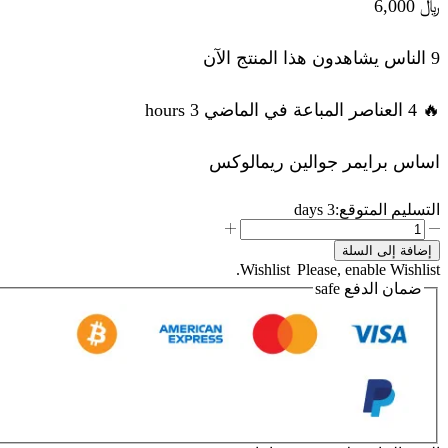
﷼
6,000
9 الناس يشاهدون هذا المنتج الآن
🔥 4 العناصر المباعة في الماضي 3 hours
اساس برايمر جوالين ريمالوكس
التسليم المتوقع:
3 days
كمية
اساس
إضافة إلى السلة
برايمر
Wishlist
Please, enable Wishlist.
جوالين
ضمان الدفع
safe
ريمالوكس