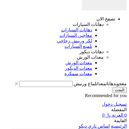
تصفح الان
دهانات السيارات
دهانات السيارات
معاجين السيارات
لكر ورنيش زجاجي
تلميع السيارات
دهانات ديكور
معدات الورش
معدات الورش
معدات الديكور
معدات سمكرة
معجون
دهانات
معدات
لماع ورنيش
البحث
Recommended for you
تسجيل دخول
المفضلة
0
العربة
﷼
0
القايمة
الرئيسية
اساس ناري ديكو