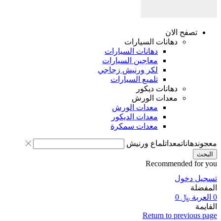
صفح الان
دهانات السيارات
دهانات السيارات
معاجين السيارات
لكر ورنيش زجاجي
تلميع السيارات
دهانات ديكور
معدات الورش
معدات الورش
معدات الديكور
معدات سمكرة
انات
معدات
لماع ورنيش
Recommended 
دخول
ة
﷼
0
Return to previ