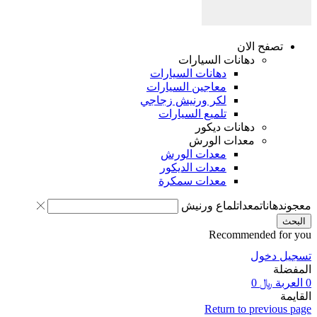
صفح الان
دهانات السيارات
دهانات السيارات
معاجين السيارات
لكر ورنيش زجاجي
تلميع السيارات
دهانات ديكور
معدات الورش
معدات الورش
معدات الديكور
معدات سمكرة
انات
معدات
لماع ورنيش
Recommended 
دخول
ة
﷼
0
Return to previ