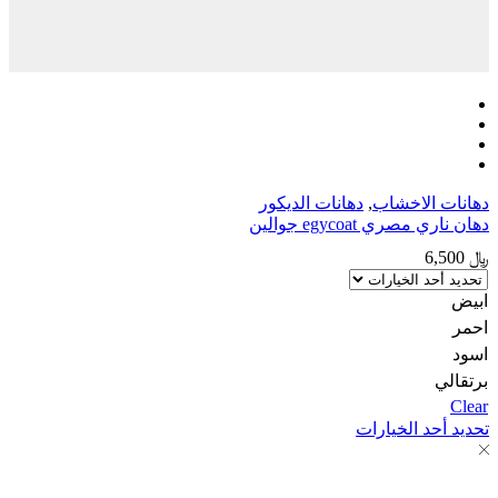
الاخشاب
,
دهانات الديكور
ري egycoat جوالين
هناك
د الخيارات
العديد
من
الأشكال