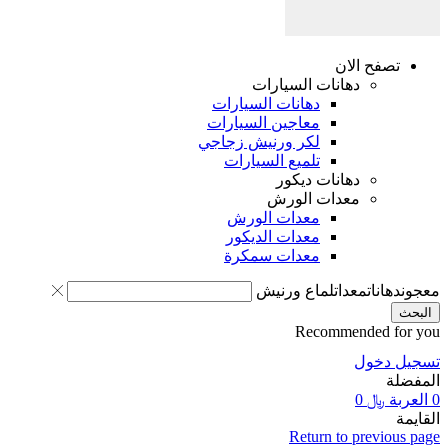
صفح الان
دهانات السيارات
دهانات السيارات
معاجين السيارات
لكر ورنيش زجاجي
تلميع السيارات
دهانات ديكور
معدات الورش
معدات الورش
معدات الديكور
معدات سمكرة
انات
معدات
لماع ورنيش
Recommended 
دخول
ة
﷼
0
Return to previ