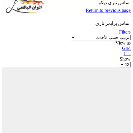
ري ديكو
Return to previ
ايمر ناري
P