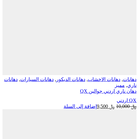
دهانات الاخشاب
,
دهانات الديكور
,
دهانات السيارات
,
دهانات
يز
ي اردني جوالين QX
السعر
السعر
﷼
9,500
إضافة إلى السلة
الأصلي
الحالي
هو:
هو:
﷼ 10,000.
﷼ 9,500.