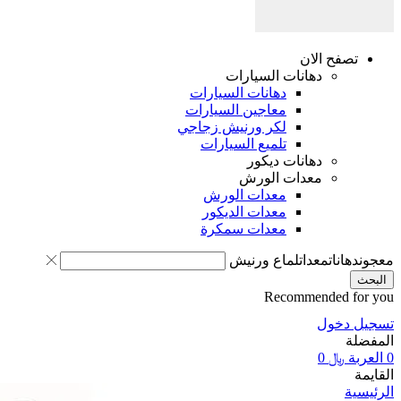
تصفح الان
دهانات السيارات
دهانات السيارات
معاجين السيارات
لكر ورنيش زجاجي
تلميع السيارات
دهانات ديكور
معدات الورش
معدات الورش
معدات الديكور
معدات سمكرة
معجون
دهانات
معدات
لماع ورنيش
البحث
Recommended for you
تسجيل دخول
المفضلة
0
العربة
﷼
0
القايمة
الرئيسية