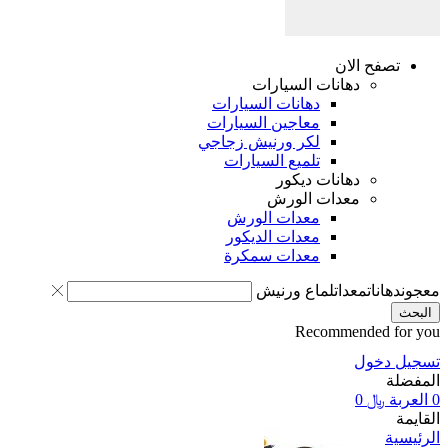
تصفح الان
دهانات السيارات
دهانات السيارات
معاجين السيارات
لكر ورنيش زجاجي
تلميع السيارات
دهانات ديكور
معدات الورش
معدات الورش
معدات الديكور
معدات سمكرة
معجون
دهانات
معدات
لماع ورنيش
البحث
Recommended for you
تسجيل دخول
المفضلة
0
العربة
﷼
0
القايمة
الرئيسية